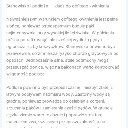
Stanowisko i podłoże — klucz do obfitego kwitnienia
Najważniejszym warunkiem obfitego kwitnienia jest pełne
słońce, ponieważ osteospermum buduje pąki
najintensywniej przy wysokiej ilości światła. W półcieniu
roślina potrafi rosnąć, ale częściej wydłuża pędy i
ogranicza liczbę koszyczków. Stanowisko powinno być
przewiewne, co zmniejsza ryzyko chorób grzybowych po
opadach. Jednocześnie silne, stałe podmuchy mogą
przesuszać donice, więc na balkonach warto kontrolować
wilgotność podłoża.
Podłoże powinno być przepuszczalne i niezbyt zbite, z
łatwym odpływem nadmiaru wody. Zastoiny wody są
groźne, ponieważ prowadzą do osłabienia korzeni,
zrzucania pąków i zamierania części pędów. W gruncie
ciężką ziemię warto rozluźnić i poprawić strukturę
materiałem zwiększającym przepuszczalność, a na