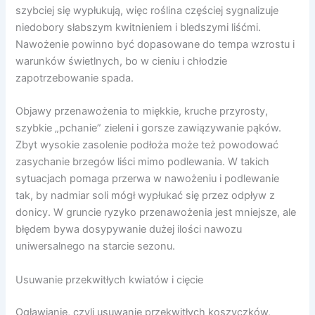
szybciej się wypłukują, więc roślina częściej sygnalizuje
niedobory słabszym kwitnieniem i bledszymi liśćmi.
Nawożenie powinno być dopasowane do tempa wzrostu i
warunków świetlnych, bo w cieniu i chłodzie
zapotrzebowanie spada.
Objawy przenawożenia to miękkie, kruche przyrosty,
szybkie „pchanie” zieleni i gorsze zawiązywanie pąków.
Zbyt wysokie zasolenie podłoża może też powodować
zasychanie brzegów liści mimo podlewania. W takich
sytuacjach pomaga przerwa w nawożeniu i podlewanie
tak, by nadmiar soli mógł wypłukać się przez odpływ z
donicy. W gruncie ryzyko przenawożenia jest mniejsze, ale
błędem bywa dosypywanie dużej ilości nawozu
uniwersalnego na starcie sezonu.
Usuwanie przekwitłych kwiatów i cięcie
Ogławianie, czyli usuwanie przekwitłych koszyczków,