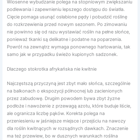
Wiosenne wybudzanie polega na stopniowym zwiększaniu
podlewania i zapewnieniu lepszego dostępu do światła.
Cięcie pomaga usunąć osłabione pędy i pobudzić roślinę
do rozkrzewienia przed nowym sezonem. Po zimowaniu
nie powinno się od razu wystawiać roślin na pełne słońce,
ponieważ tkanki są delikatne i podatne na poparzenia.
Powrót na zewnątrz wymaga ponownego hartowania, tak
samo jak w przypadku świeżo kupionych sadzonek.
Dlaczego stokrotka afrykańska nie kwitnie
Najczęstszą przyczyną jest zbyt mało słońca, szczególnie
na balkonach o ekspozycji północnej lub zacienionych
przez zabudowę. Drugim powodem bywa zbyt żyzne
podłoże i nawożenie z przewagą azotu, które buduje liście,
ale ogranicza liczbę pąków. Korekta polega na
przeniesieniu w jaśniejsze miejsce i przejściu na nawozy
dla roślin kwitnących w rozsądnych dawkach. Znaczenie
ma też przewiew, bo w dusznych warunkach roślina