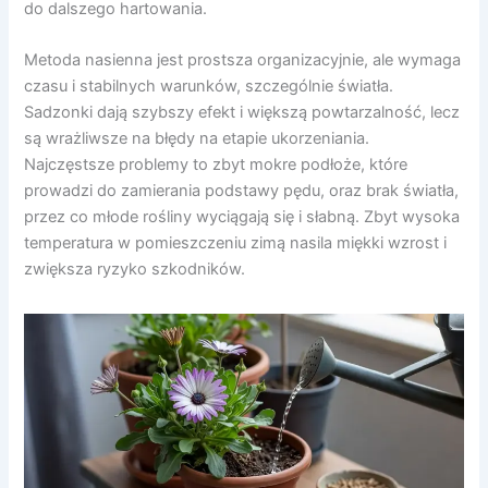
do dalszego hartowania.
Metoda nasienna jest prostsza organizacyjnie, ale wymaga
czasu i stabilnych warunków, szczególnie światła.
Sadzonki dają szybszy efekt i większą powtarzalność, lecz
są wrażliwsze na błędy na etapie ukorzeniania.
Najczęstsze problemy to zbyt mokre podłoże, które
prowadzi do zamierania podstawy pędu, oraz brak światła,
przez co młode rośliny wyciągają się i słabną. Zbyt wysoka
temperatura w pomieszczeniu zimą nasila miękki wzrost i
zwiększa ryzyko szkodników.