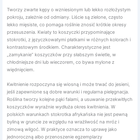
Tworzy zwarte kępy o wzniesionym lub lekko rozłożystym
pokroju, zależnie od odmiany. Liście są zielone, często
lekko mięsiste, co pomaga roślinie znosić krótkie okresy
przesuszenia. Kwiaty to koszyczki przypominające
stokrotki, z języczkowatymi płatkami w różnych kolorach i
kontrastowym środkiem. Charakterystyczne jest
„zamykanie” koszyczków przy słabszym świetle, w
chłodniejsze dni lub wieczorem, co bywa mylone z
więdnięciem.
Kwitnienie rozpoczyna się wiosną i może trwać do jesieni,
jeśli zapewnione są dobre warunki i regularna pielęgnacja.
Roślina tworzy kolejne pąki falami, a usuwanie przekwitłych
koszyczków wyraźnie wydłuża okres kwitnienia. W
polskich warunkach stokrotka afrykańska nie jest pewną
byliną w gruncie ze względu na wrażliwość na mróz i
zimową wilgoć. W praktyce oznacza to uprawę jako
jednoroczną albo przenoszenie egzemplarzy