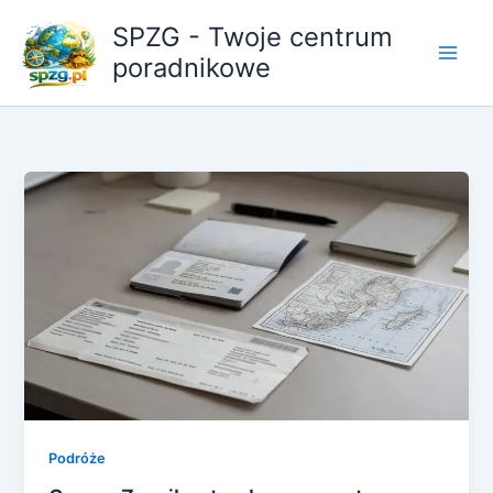
Przejdź
SPZG - Twoje centrum
do
poradnikowe
treści
Podróże