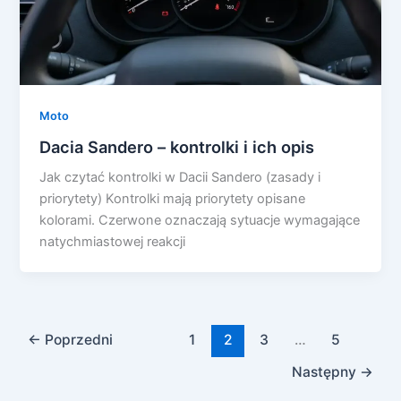
Moto
Dacia Sandero – kontrolki i ich opis
Jak czytać kontrolki w Dacii Sandero (zasady i
priorytety) Kontrolki mają priorytety opisane
kolorami. Czerwone oznaczają sytuacje wymagające
natychmiastowej reakcji
←
Poprzedni
1
2
3
…
5
Następny
→