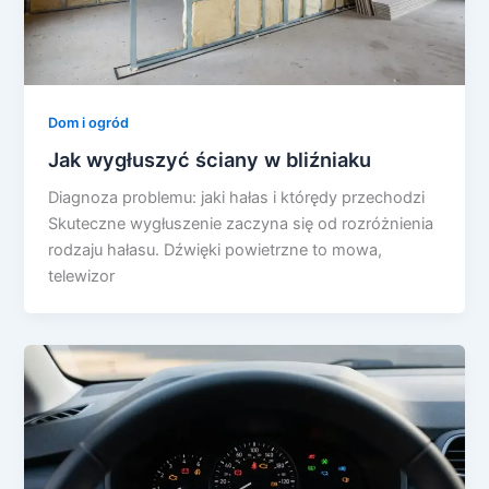
Dom i ogród
Jak wygłuszyć ściany w bliźniaku
Diagnoza problemu: jaki hałas i którędy przechodzi
Skuteczne wygłuszenie zaczyna się od rozróżnienia
rodzaju hałasu. Dźwięki powietrzne to mowa,
telewizor