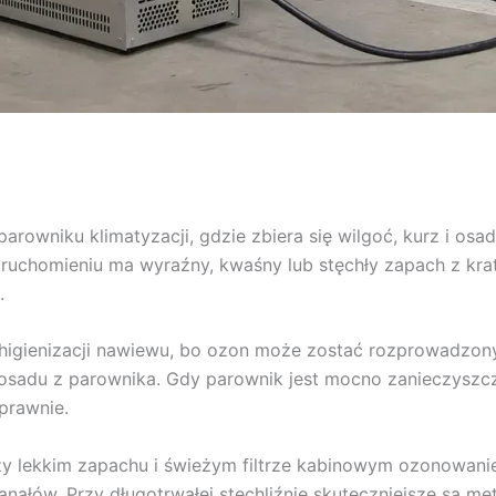
rowniku klimatyzacji, gdzie zbiera się wilgoć, kurz i osa
po uruchomieniu ma wyraźny, kwaśny lub stęchły zapach z k
.
igienizacji nawiewu, bo ozon może zostać rozprowadzony 
osadu z parownika. Gdy parownik jest mocno zanieczyszcz
prawnie.
rzy lekkim zapachu i świeżym filtrze kabinowym ozonowani
ałów. Przy długotrwałej stęchliźnie skuteczniejsze są met