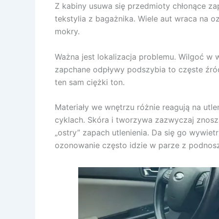
Z kabiny usuwa się przedmioty chłonące zapa
tekstylia z bagażnika. Wiele aut wraca na o
mokry.
Ważna jest lokalizacja problemu. Wilgoć w w
zapchane odpływy podszybia to częste źródł
ten sam ciężki ton.
Materiały we wnętrzu różnie reagują na utl
cyklach. Skóra i tworzywa zazwyczaj znosz
„ostry” zapach utlenienia. Da się go wywietr
ozonowanie często idzie w parze z podnosz