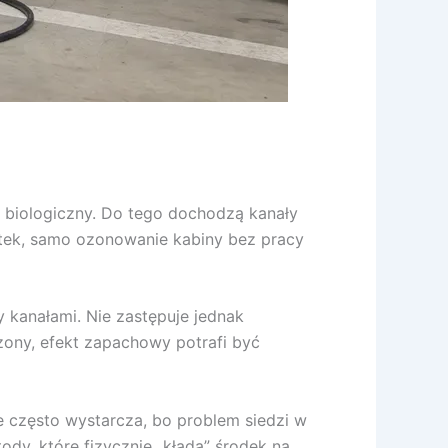
d biologiczny. Do tego dochodzą kanały
ratek, samo ozonowanie kabiny bez pracy
kanałami. Nie zastępuje jednak
ony, efekt zapachowy potrafi być
e często wystarcza, bo problem siedzi w
ody, które fizycznie „kładą” środek na