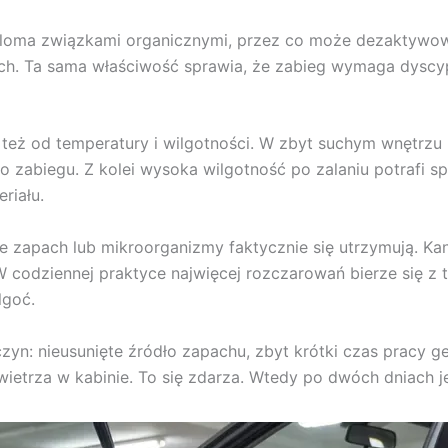
ieloma związkami organicznymi, przez co może dezaktywow
h. Ta sama właściwość sprawia, że zabieg wymaga dyscypli
 też od temperatury i wilgotności. W zbyt suchym wnętrzu r
o zabiegu. Z kolei wysoka wilgotność po zalaniu potrafi s
riału.
e zapach lub mikroorganizmy faktycznie się utrzymują. Kan
 codziennej praktyce najwięcej rozczarowań bierze się z t
lgoć.
yn: nieusunięte źródło zapachu, zbyt krótki czas pracy g
ietrza w kabinie. To się zdarza. Wtedy po dwóch dniach je