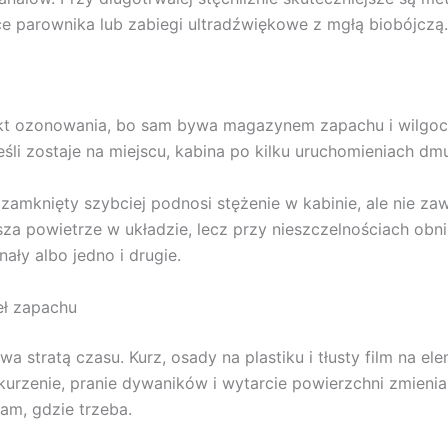
e parownika lub zabiegi ultradźwiękowe z mgłą biobójczą. 
ekt ozonowania, bo sam bywa magazynem zapachu i wilgoci.
eśli zostaje na miejscu, kabina po kilku uruchomieniach d
eg zamknięty szybciej podnosi stężenie w kabinie, ale nie 
sza powietrze w układzie, lecz przy nieszczelnościach obni
nały albo jedno i drugie.
eł zapachu
tratą czasu. Kurz, osady na plastiku i tłusty film na ele
urzenie, pranie dywaników i wytarcie powierzchni zmienia
am, gdzie trzeba.