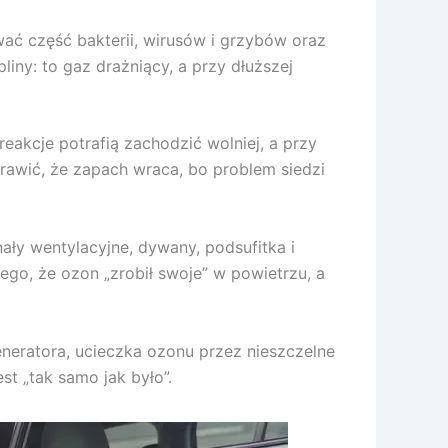
ać część bakterii, wirusów i grzybów oraz
ny: to gaz drażniący, a przy dłuższej
eakcje potrafią zachodzić wolniej, a przy
prawić, że zapach wraca, bo problem siedzi
ały wentylacyjne, dywany, podsufitka i
ego, że ozon „zrobił swoje” w powietrzu, a
eneratora, ucieczka ozonu przez nieszczelne
st „tak samo jak było”.