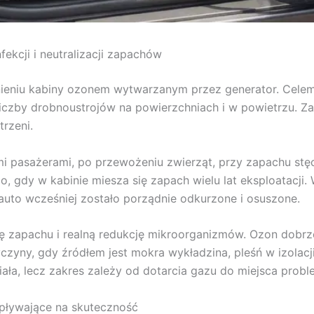
kcji i neutralizacji zapachów
ieniu kabiny ozonem wytwarzanym przez generator. Celem 
iczby drobnoustrojów na powierzchniach i w powietrzu. Za
trzeni.
ymi pasażerami, po przewożeniu zwierząt, przy zapachu stęc
, gdy w kabinie miesza się zapach wielu lat eksploatacji.
 auto wcześniej zostało porządnie odkurzone i osuszone.
ę zapachu i realną redukcję mikroorganizmów. Ozon dobrze
yczyny, gdy źródłem jest mokra wykładzina, pleśń w izolac
ła, lecz zakres zależy od dotarcia gazu do miejsca prob
wpływające na skuteczność