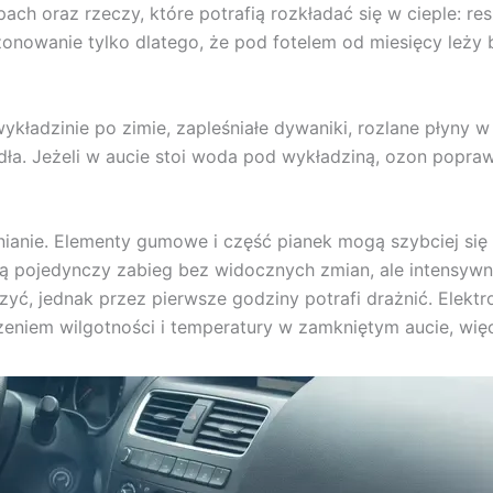
ch oraz rzeczy, które potrafią rozkładać się w cieple: res
zonowanie tylko dlatego, że pod fotelem od miesięcy leży b
ykładzinie po zimie, zapleśniałe dywaniki, rozlane płyny w
a. Jeżeli w aucie stoi woda pod wykładziną, ozon poprawi
enianie. Elementy gumowe i część pianek mogą szybciej się
ą pojedynczy zabieg bez widocznych zmian, ale intensyw
zyć, jednak przez pierwsze godziny potrafi drażnić. Elektro
eniem wilgotności i temperatury w zamkniętym aucie, wię